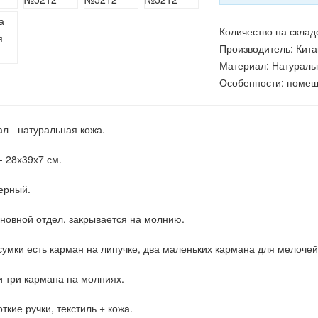
Количество на склад
Производитель:
Кита
Материал
:
Натураль
Особенности
:
помещ
л - натуральная кожа.
- 28х39х7 см.
черный.
новной отдел, закрывается на молнию.
сумки есть карман на липучке, два маленьких кармана для мелочей
 три кармана на молниях.
ткие ручки, текстиль + кожа.