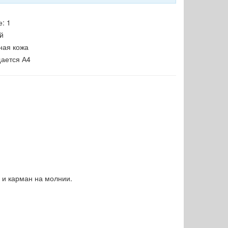
е:
1
й
ная кожа
ается А4
 и карман на молнии.