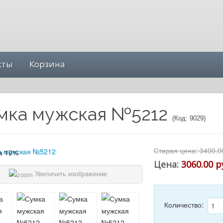
кты
Корзина
мка мужская №5212
(Код:
9029
)
Старая цена:
3400.0
Цена:
3060.00 р
Увеличить изображение
Количество: