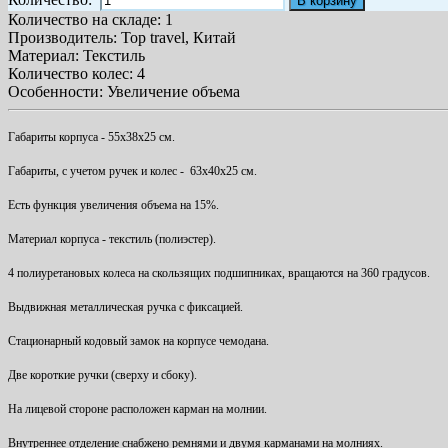
В корзину
Количество на складе:
1
Производитель:
Top travel, Китай
Материал
:
Текстиль
Количество колес
:
4
Особенности
:
Увеличение объема
Габариты корпуса - 55х38х25 см.
Габариты, с учетом ручек и колес - 63x40x25 см.
Есть функция увеличения объема на 15%.
Материал корпуса - текстиль (полиэстер).
4 полиуретановых колеса на скользящих подшипниках, вращаются на 360 градусов.
Выдвижная металлическая ручка с фиксацией.
Стационарный кодовый замок на корпусе чемодана.
Две короткие ручки (сверху и сбоку).
На лицевой стороне расположен карман на молнии.
Внутреннее отделение снабжено ремнями и двумя карманами на молниях.