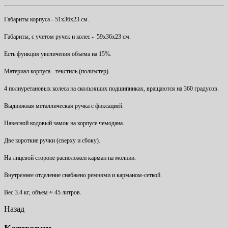
Габариты корпуса - 51х36х23 см.
Габариты, с учетом ручек и колес - 59x36x23 см.
Есть функция увеличения объема на 15%.
Материал корпуса - текстиль (полиэстер).
4 полиуретановых колеса на скользящих подшипниках, вращаются на 360 градусов.
Выдвижная металлическая ручка с фиксацией.
Навесной кодовый замок на корпусе чемодана.
Две короткие ручки (сверху и сбоку).
На лицевой стороне расположен карман на молнии.
Внутреннее отделение снабжено ремнями и карманом-сеткой.
Вес 3.4 кг, объем ≈ 45 литров.
Назад